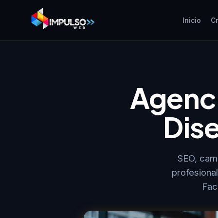
Inicio
C
Agenci
Dis
SEO, cam
profesiona
Fac