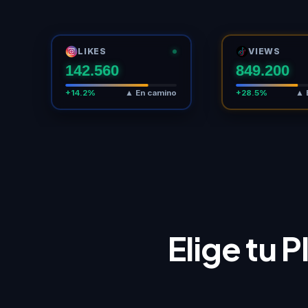
LIKES
VIEWS
142.560
849.225
+14.2%
▲ En camino
+28.5%
▲ 
Elige tu 