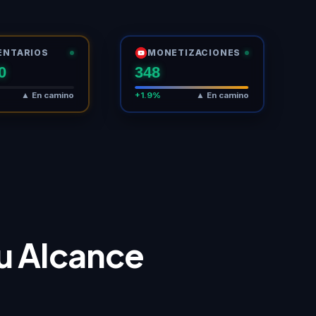
ENTARIOS
MONETIZACIONES
0
348
▲ En camino
+1.9%
▲ En camino
tu Alcance