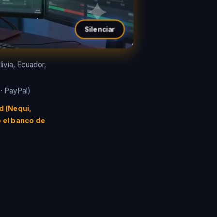
Silenciar
ivia, Ecuador,
 · PayPal)
d (Nequi,
 el banco de
s