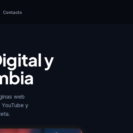
Contacto
gital y
mbia
ginas web
, YouTube y
eta.