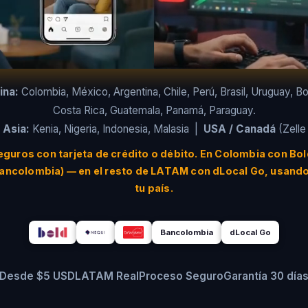
ina:
Colombia, México, Argentina, Chile, Perú, Brasil, Uruguay, Bol
Costa Rica, Guatemala, Panamá, Paraguay.
 Asia:
Kenia, Nigeria, Indonesia, Malasia |
USA / Canadá
(Zelle
guros con tarjeta de crédito o débito. En Colombia con Bol
Bancolombia) — en el resto de LATAM con dLocal Go, usando
tu país.
Bancolombia
dLocal Go
Desde $5 USD
LATAM Real
Proceso Seguro
Garantía 30 día