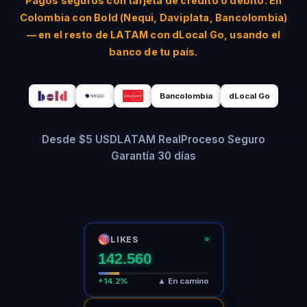
Pagos seguros con tarjeta de crédito o débito. En
Colombia con Bold (Nequi, Daviplata, Bancolombia)
— en el resto de LATAM con dLocal Go, usando el
banco de tu país.
Bancolombia
dLocal Go
Desde $5 USD
LATAM Real
Proceso Seguro
Garantía 30 días
LIKES
142.564
+14.2%
▲ En camino