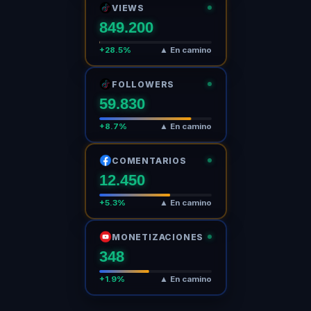
VIEWS
849.225
+28.5%
▲ En camino
FOLLOWERS
59.830
+8.7%
▲ En camino
COMENTARIOS
12.451
+5.3%
▲ En camino
MONETIZACIONES
348
+1.9%
▲ En camino