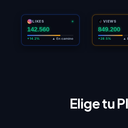
LIKES
VIEWS
142.564
849.200
+14.2%
▲ En camino
+28.5%
▲ 
Elige tu 