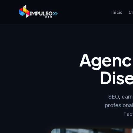
Inicio
C
Agenci
Dis
SEO, cam
profesiona
Fac