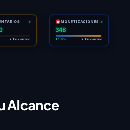
ENTARIOS
MONETIZACIONES
0
348
▲ En camino
+1.9%
▲ En camino
tu Alcance