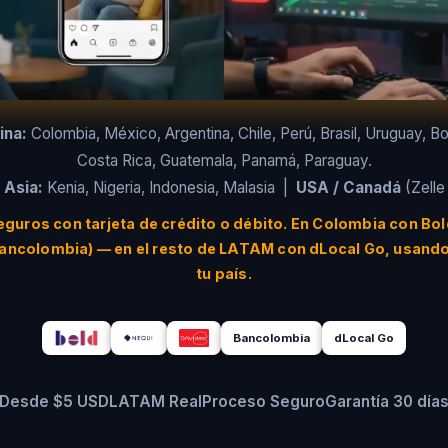
ina:
Colombia, México, Argentina, Chile, Perú, Brasil, Uruguay, Bol
Costa Rica, Guatemala, Panamá, Paraguay.
 Asia:
Kenia, Nigeria, Indonesia, Malasia |
USA / Canadá
(Zelle
guros con tarjeta de crédito o débito. En Colombia con Bol
Bancolombia) — en el resto de LATAM con dLocal Go, usando
tu país.
Bancolombia
dLocal Go
Desde $5 USD
LATAM Real
Proceso Seguro
Garantía 30 día