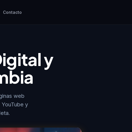
Contacto
gital y
mbia
ginas web
, YouTube y
eta.