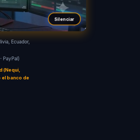
Silenciar
ivia, Ecuador,
 · PayPal)
d (Nequi,
 el banco de
s