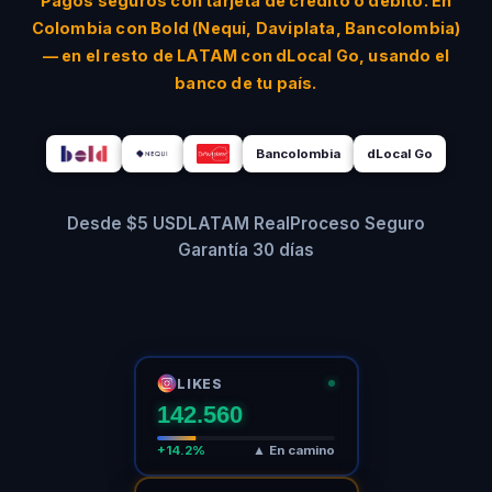
Pagos seguros con tarjeta de crédito o débito. En
Colombia con Bold (Nequi, Daviplata, Bancolombia)
— en el resto de LATAM con dLocal Go, usando el
banco de tu país.
Bancolombia
dLocal Go
Desde $5 USD
LATAM Real
Proceso Seguro
Garantía 30 días
LIKES
142.560
+14.2%
▲ En camino