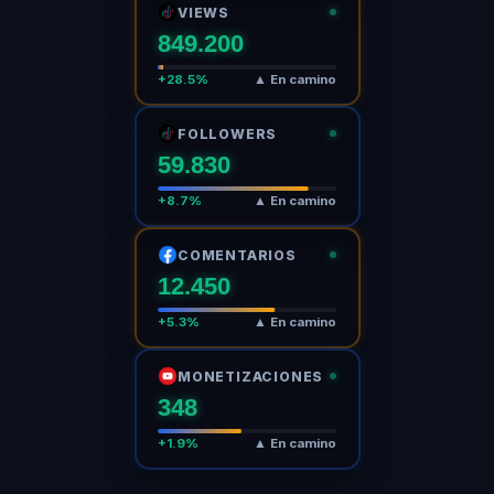
VIEWS
849.200
+28.5%
▲ En camino
FOLLOWERS
59.832
+8.7%
▲ En camino
COMENTARIOS
12.451
+5.3%
▲ En camino
MONETIZACIONES
348
+1.9%
▲ En camino